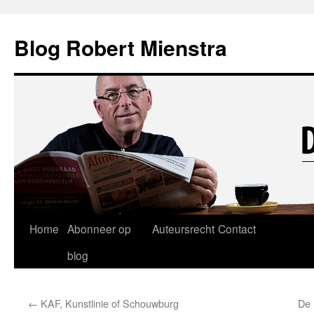
Blog Robert Mienstra
Ga
Home
Abonneer op
Auteursrecht
Contact
naar
blog
de
←
KAF, Kunstlinie of Schouwburg
De 
inhoud