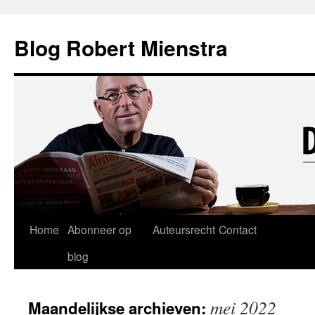
Blog Robert Mienstra
Ga
Home
Abonneer op
Auteursrecht
Contact
naar
blog
de
mei 2022
Maandelijkse archieven:
inhoud