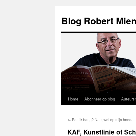
Blog Robert Mien
Home
Abonneer op blog
Auteurs
Ga
naar
←
Ben ik bang? Nee, wel op mijn hoede
de
KAF, Kunstlinie of S
inhoud