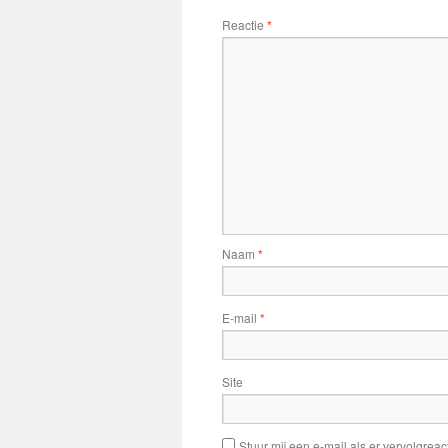
Reactie
*
Naam
*
E-mail
*
Site
Stuur mij een e-mail als er vervolgreact