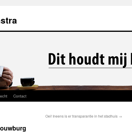
stra
recht
Contact
Oei! Ineens is er transparantie in het stadhuis
→
chouwburg