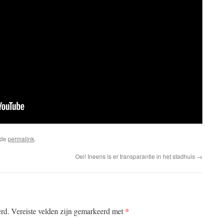
 de
permalink
.
Oei! Ineens is er transparantie in het stadhuis
→
*
erd.
Vereiste velden zijn gemarkeerd met