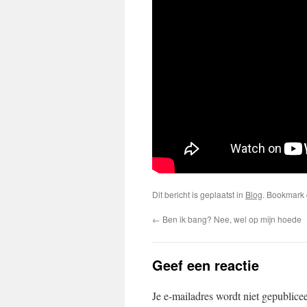
Dit bericht is geplaatst in
Blog
. Bookmark
←
Ben ik bang? Nee, wel op mijn hoede
Geef een reactie
Je e-mailadres wordt niet gepublice