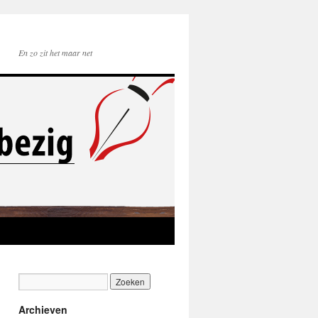
En zo zit het maar net
Archieven