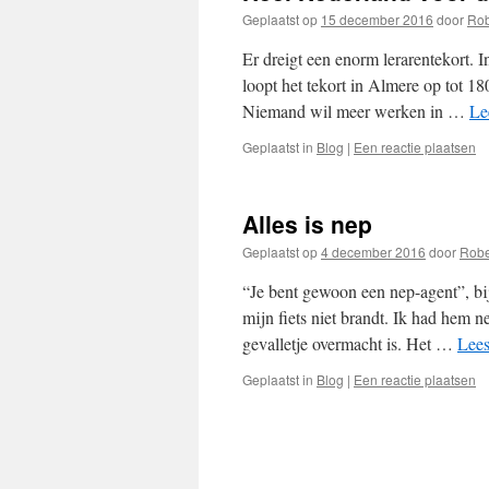
Geplaatst op
15 december 2016
door
Rob
Er dreigt een enorm lerarentekort. 
loopt het tekort in Almere op tot 18
Niemand wil meer werken in …
Le
Geplaatst in
Blog
|
Een reactie plaatsen
Alles is nep
Geplaatst op
4 december 2016
door
Robe
“Je bent gewoon een nep-agent”, bi
mijn fiets niet brandt. Ik had hem n
gevalletje overmacht is. Het …
Lees
Geplaatst in
Blog
|
Een reactie plaatsen