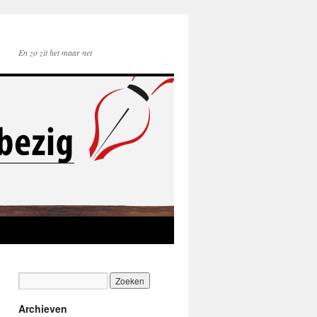
En zo zit het maar net
Archieven