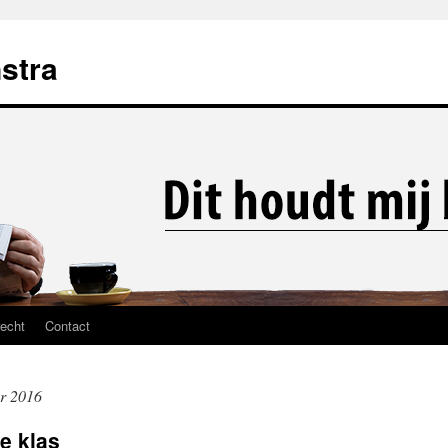
stra
recht
Contact
r 2016
e klas