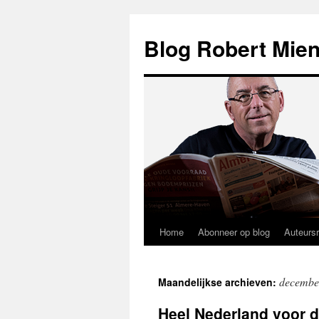
Blog Robert Mien
Home
Abonneer op blog
Auteurs
Ga
naar
decembe
Maandelijkse archieven:
de
Heel Nederland voor d
inhoud