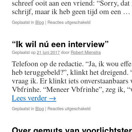
schreef ooit aan een vriend: “Sorry, dat 
schrijf, maar ik heb geen tijd om een 
voor
Geplaatst in
Blog
|
Reacties uitgeschakeld
Wie
gaat
er
“Ik wil nú een interview”
effe
2332
Geplaatst op
21 juni 2017
door
Robert Mienstra
bladzijden
Telefoon op de redactie. “Ja, ik wou eff
lezen?
heb teruggebeld?”, klinkt het dreigend.
vraag ik. Er klinkt iets onverstaanbaars w
Vbfrinhe. “Meneer Vbfrinhe”, zeg ik, “
Lees verder
→
voor
Geplaatst in
Blog
|
Reacties uitgeschakeld
“Ik
wil
nú
Over gemuts van voorlichtste
een