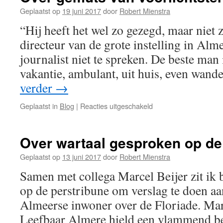
interview”
Geplaatst op
19 juni 2017
door
Robert Mienstra
“Hij heeft het wel zo gezegd, maar niet
directeur van de grote instelling in Alme
journalist niet te spreken. De beste man 
vakantie, ambulant, uit huis, even wan
verder
→
voor
Geplaatst in
Blog
|
Reacties uitgeschakeld
Over
gemuts
van
Over wartaal gesproken op de 
voorlichtsters
Geplaatst op
13 juni 2017
door
Robert Mienstra
Samen met collega Marcel Beijer zit ik b
op de perstribune om verslag te doen a
Almeerse inwoner over de Floriade. Ma
Leefbaar Almere hield een vlammend be