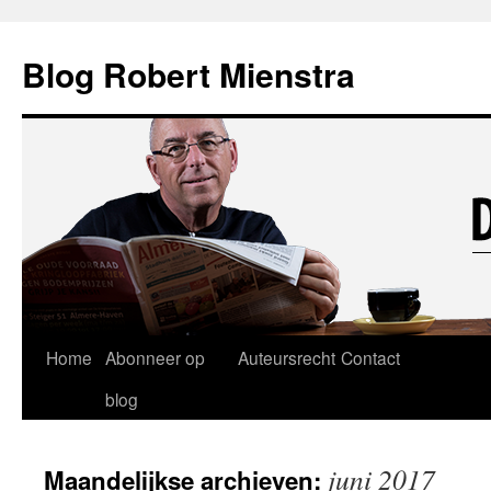
Blog Robert Mienstra
Ga
Home
Abonneer op
Auteursrecht
Contact
naar
blog
de
juni 2017
Maandelijkse archieven:
inhoud