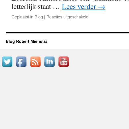
letterlijk staat …
Lees verder
→
voor
Geplaatst in
Blog
|
Reacties uitgeschakeld
Over
wartaal
gesproken
op
Blog Robert Mienstra
de
politieke
markt