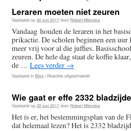
Leraren moeten niet zeuren
Geplaatst op
26 juni 2017
door
Robert Mienstra
Vandaag houden de leraren in het basis
prikactie. De scholen beginnen een uur 
meer vrij voor al die juffies. Basisschoo
zeuren. De hele dag staat de koffie klaar,
de …
Lees verder
→
voor
Geplaatst in
Blog
|
Reacties uitgeschakeld
Leraren
moeten
niet
Wie gaat er effe 2332 bladzijd
zeuren
Geplaatst op
25 juni 2017
door
Robert Mienstra
Het is er, het bestemmingsplan van de F
dat helemaal lezen? Het is 2332 bladzi