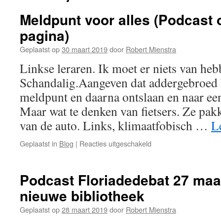
Meldpunt voor alles (Podcast
pagina)
Geplaatst op
30 maart 2019
door
Robert Mienstra
Linkse leraren. Ik moet er niets van heb
Schandalig.Aangeven dat addergebroed b
meldpunt en daarna ontslaan en naar e
Maar wat te denken van fietsers. Ze pakke
van de auto. Links, klimaatfobisch …
L
voor
Geplaatst in
Blog
|
Reacties uitgeschakeld
Meldpunt
voor
alles
Podcast Floriadedebat 27 maar
(Podcast
nieuwe bibliotheek
onderaan
de
Geplaatst op
28 maart 2019
door
Robert Mienstra
pagina)