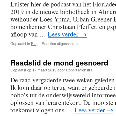
Luister hier de podcast van het Floriad
2019 in de nieuwe bibliotheek in Almer
wethouder Loes Ypma, Urban Greener B
bomenkenner Christiaan Pfeiffer, en gsp
afloop van …
Lees verder
→
voor
Geplaatst in
Blog
|
Reacties uitgeschakeld
Podcast
Floriadedebat
27
Raadslid de mond gesnoerd
maart
2019
Geplaatst op
17 maart 2019
door
Robert Mienstra
in
De raad vergaderde twee weken geleden o
de
nieuwe
Ik kom daar op terug want er gebeurde i
bibliotheek
bobo’s uit de onderwijswereld informee
oplossen van lerarentekort. De mooiste
toekomst vlogen ons …
Lees verder
→