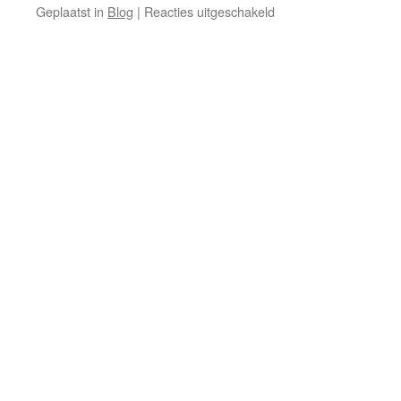
voor
Geplaatst in
Blog
|
Reacties uitgeschakeld
Raadslid
de
mond
gesnoerd