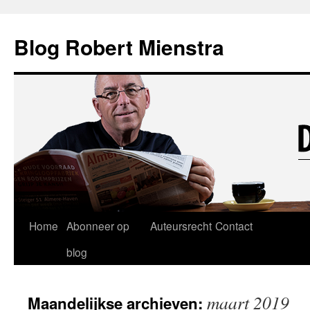
Blog Robert Mienstra
Ga
Home
Abonneer op
Auteursrecht
Contact
naar
blog
de
maart 2019
Maandelijkse archieven:
inhoud