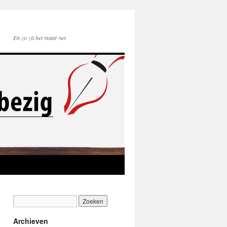
En zo zit het maar net
Archieven