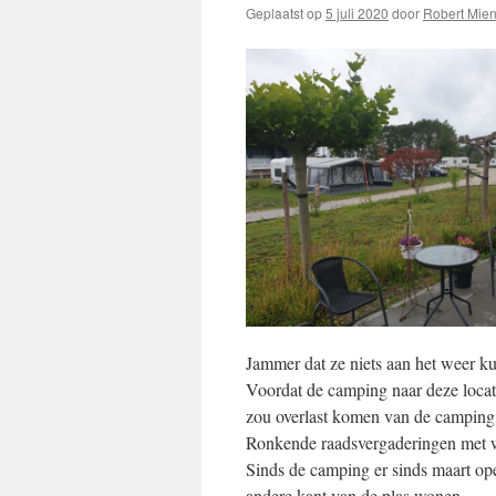
Geplaatst op
5 juli 2020
door
Robert Mien
Jammer dat ze niets aan het weer k
Voordat de camping naar deze loca
zou overlast komen van de camping: 
Ronkende raadsvergaderingen met w
Sinds de camping er sinds maart ope
andere kant van de plas wonen.