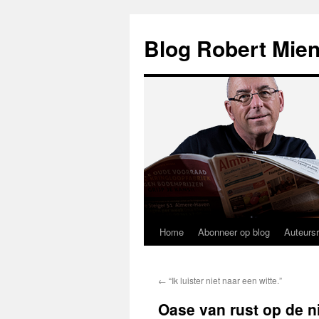
Blog Robert Mien
Home
Abonneer op blog
Auteurs
Ga
naar
←
“Ik luister niet naar een witte.”
de
Oase van rust op de 
inhoud