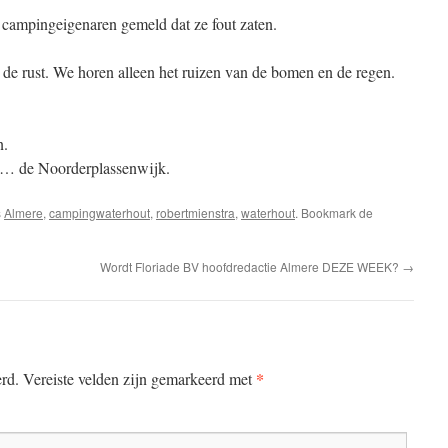
e campingeigenaren gemeld dat ze fout zaten.
 de rust. We horen alleen het ruizen van de bomen en de regen.
n.
… de Noorderplassenwijk.
s
Almere
,
campingwaterhout
,
robertmienstra
,
waterhout
. Bookmark de
Wordt Floriade BV hoofdredactie Almere DEZE WEEK?
→
*
erd.
Vereiste velden zijn gemarkeerd met