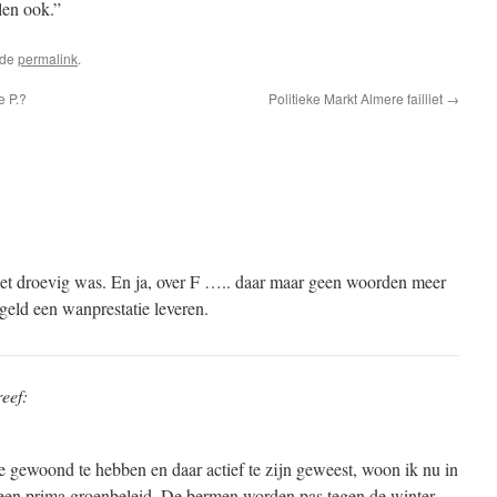
len ook.”
 de
permalink
.
e P.?
Politieke Markt Almere failliet
→
 niet droevig was. En ja, over F ….. daar maar geen woorden meer
geld een wanprestatie leveren.
eef:
e gewoond te hebben en daar actief te zijn geweest, woon ik nu in
een prima groenbeleid. De bermen worden pas tegen de winter