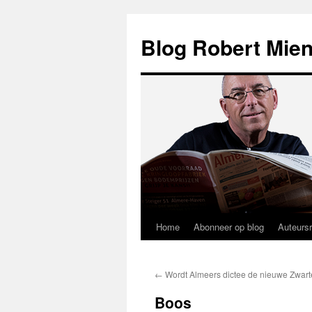
Blog Robert Mien
Home
Abonneer op blog
Auteurs
Ga
naar
←
Wordt Almeers dictee de nieuwe Zwart
de
Boos
inhoud