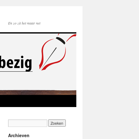
En zo zit het maar net
Archieven