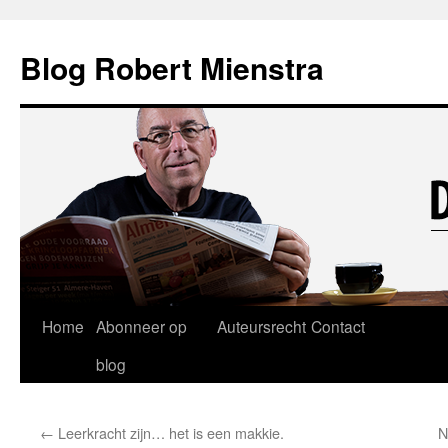
Blog Robert Mienstra
Ga
Home
Abonneer op
Auteursrecht
Contact
naar
blog
de
←
Leerkracht zijn… het is een makkie.
N
inhoud