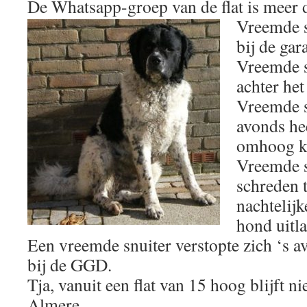
De Whatsapp-groep van de flat is meer d
Vreemde s
bij de gar
Vreemde s
achter het
Vreemde s
avonds he
omhoog kij
Vreemde s
schreden t
nachtelijk
hond uitla
Een vreemde snuiter verstopte zich ‘s av
bij de GGD.
Tja, vanuit een flat van 15 hoog blijft n
Almere.